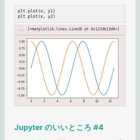
plt
.
plot
(
x
,
y1
)
plt
.
plot
(
x
,
y2
)
[<matplotlib.lines.Line2D at 0x1224b13d0>]
Jupyter のいいところ #4