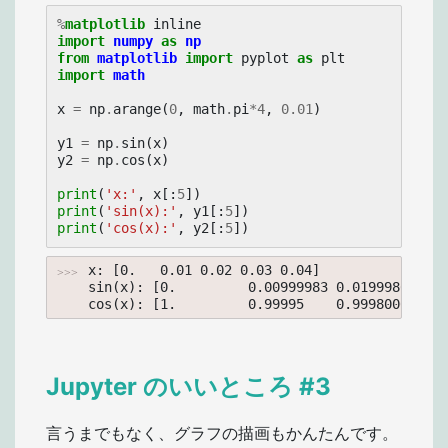
%
matplotlib
import
numpy
as
np
from
matplotlib
import
pyplot
as
plt
import
math
x
=
np
.
arange
(
0
,
math
.
pi
*
4
,
0.01
)
y1
=
np
.
sin
(
x
)
y2
=
np
.
cos
(
x
)
print
(
'x:'
,
x
[:
5
])
print
(
'sin(x):'
,
y1
[:
5
])
print
(
'cos(x):'
,
y2
[:
5
])
x: [0.   0.01 0.02 0.03 0.04]

sin(x): [0.         0.00999983 0.01999867 0.0
Jupyter のいいところ #3
言うまでもなく、グラフの描画もかんたんです。