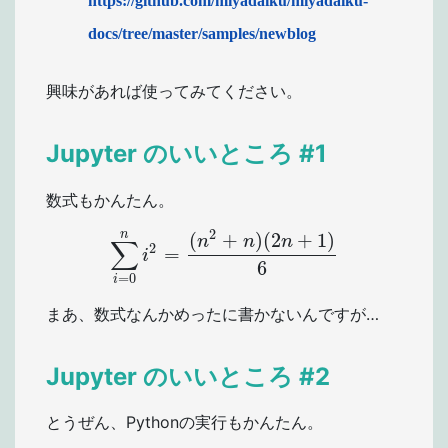
https://github.com/miyadaiku/miyadaiku-
docs/tree/master/samples/newblog
興味があれば使ってみてください。
Jupyter のいいところ #1
数式もかんたん。
2
n
(
+
)
(
2
+
1
)
n
n
n
∑
2
=
∑
i
=
0
n
i
2
=
(
n
2
+
n
)
(
2
n
+
1
)
6
i
6
=
0
i
まあ、数式なんかめったに書かないんですが…
Jupyter のいいところ #2
とうぜん、Pythonの実行もかんたん。